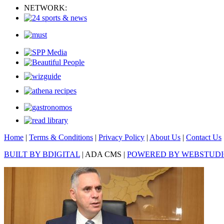
NETWORK:
Home
|
Terms & Conditions
|
Privacy Policy
|
About Us
|
Contact Us
BUILT BY BDIGITAL
| ADA CMS |
POWERED BY WEBSTUD