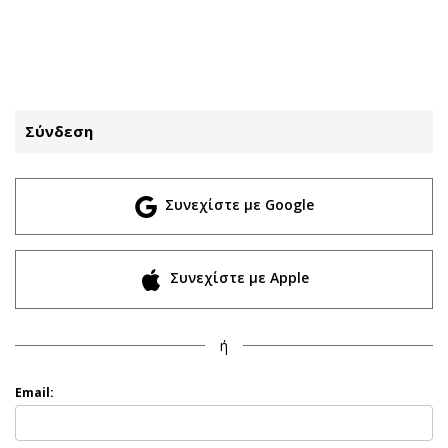
ΕΓΓΡΑΦΗ
ΕΙΣΟΔΟΣ
Σύνδεση
ΚΑΤΗΓΟΡΙΕΣ
ΣΥΝΔΕΣΗ
Συνεχίστε με Google
Κύπρος
Απόψεις
Παιδεία
Αρθρογραφία
Υγεία
The Hill
Συνεχίστε με Apple
Πολιτική
Υγεία
Βουλευτικές 2026
Αγγελίες
ή
Εκλογές 2024
Ενοικιάζονται
Προεδρικές 2023
Πωλούνται
Email:
Δημοσκοπήσεις
Ζητούν εργασία
Διπλωματία
Θέσεις εργασίας