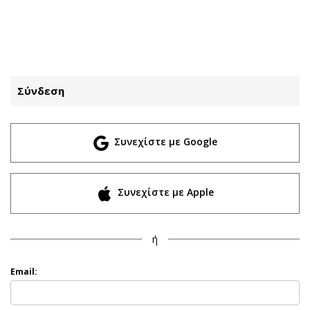
ΕΓΓΡΑΦΗ
ΕΙΣΟΔΟΣ
Σύνδεση
ΚΑΤΗΓΟΡΙΕΣ
ΣΥΝΔΕΣΗ
Συνεχίστε με Google
Κύπρος
Απόψεις
Παιδεία
Αρθρογραφία
Υγεία
The Hill
Συνεχίστε με Apple
Πολιτική
Υγεία
Βουλευτικές 2026
Αγγελίες
ή
Εκλογές 2024
Ενοικιάζονται
Προεδρικές 2023
Πωλούνται
Email:
Δημοσκοπήσεις
Ζητούν εργασία
Διπλωματία
Θέσεις εργασίας