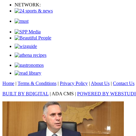
NETWORK:
Home
|
Terms & Conditions
|
Privacy Policy
|
About Us
|
Contact Us
BUILT BY BDIGITAL
| ADA CMS |
POWERED BY WEBSTUD