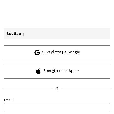
ΕΓΓΡΑΦΗ
ΕΙΣΟΔΟΣ
Σύνδεση
ΚΑΤΗΓΟΡΙΕΣ
ΣΥΝΔΕΣΗ
Συνεχίστε με Google
Κύπρος
Απόψεις
Παιδεία
Αρθρογραφία
Υγεία
The Hill
Συνεχίστε με Apple
Πολιτική
Υγεία
Βουλευτικές 2026
Αγγελίες
ή
Εκλογές 2024
Ενοικιάζονται
Προεδρικές 2023
Πωλούνται
Email:
Δημοσκοπήσεις
Ζητούν εργασία
Διπλωματία
Θέσεις εργασίας