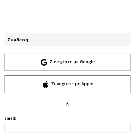
ΕΓΓΡΑΦΗ
ΕΙΣΟΔΟΣ
Σύνδεση
ΚΑΤΗΓΟΡΙΕΣ
ΣΥΝΔΕΣΗ
Συνεχίστε με Google
Κύπρος
Απόψεις
Παιδεία
Αρθρογραφία
Υγεία
The Hill
Συνεχίστε με Apple
Πολιτική
Υγεία
Βουλευτικές 2026
Αγγελίες
ή
Εκλογές 2024
Ενοικιάζονται
Προεδρικές 2023
Πωλούνται
Email:
Δημοσκοπήσεις
Ζητούν εργασία
Διπλωματία
Θέσεις εργασίας