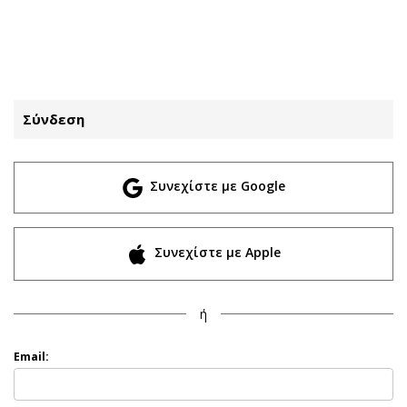
ΕΓΓΡΑΦΗ
ΕΙΣΟΔΟΣ
Σύνδεση
ΚΑΤΗΓΟΡΙΕΣ
ΣΥΝΔΕΣΗ
Συνεχίστε με Google
Κύπρος
Απόψεις
Παιδεία
Αρθρογραφία
Υγεία
The Hill
Συνεχίστε με Apple
Πολιτική
Υγεία
Βουλευτικές 2026
Αγγελίες
ή
Εκλογές 2024
Ενοικιάζονται
Προεδρικές 2023
Πωλούνται
Email:
Δημοσκοπήσεις
Ζητούν εργασία
Διπλωματία
Θέσεις εργασίας