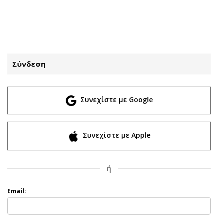
ΕΓΓΡΑΦΗ
ΕΙΣΟΔΟΣ
Σύνδεση
ΚΑΤΗΓΟΡΙΕΣ
ΣΥΝΔΕΣΗ
Συνεχίστε με Google
Κύπρος
Απόψεις
Παιδεία
Αρθρογραφία
Υγεία
The Hill
Συνεχίστε με Apple
Πολιτική
Υγεία
Βουλευτικές 2026
Αγγελίες
ή
Εκλογές 2024
Ενοικιάζονται
Προεδρικές 2023
Πωλούνται
Email:
Δημοσκοπήσεις
Ζητούν εργασία
Διπλωματία
Θέσεις εργασίας