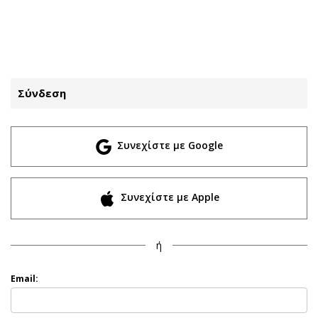
ΕΓΓΡΑΦΗ
ΕΙΣΟΔΟΣ
Σύνδεση
ΚΑΤΗΓΟΡΙΕΣ
ΣΥΝΔΕΣΗ
Συνεχίστε με Google
Κύπρος
Απόψεις
Παιδεία
Αρθρογραφία
Υγεία
The Hill
Συνεχίστε με Apple
Πολιτική
Υγεία
Βουλευτικές 2026
Αγγελίες
ή
Εκλογές 2024
Ενοικιάζονται
Προεδρικές 2023
Πωλούνται
Email:
Δημοσκοπήσεις
Ζητούν εργασία
Διπλωματία
Θέσεις εργασίας