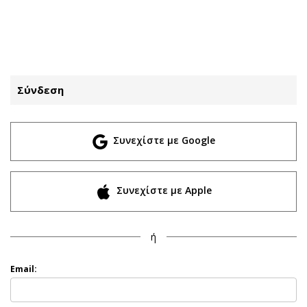
ΕΓΓΡΑΦΗ
ΕΙΣΟΔΟΣ
Σύνδεση
ΚΑΤΗΓΟΡΙΕΣ
ΣΥΝΔΕΣΗ
Συνεχίστε με Google
Κύπρος
Απόψεις
Παιδεία
Αρθρογραφία
Υγεία
The Hill
Συνεχίστε με Apple
Πολιτική
Υγεία
Βουλευτικές 2026
Αγγελίες
ή
Εκλογές 2024
Ενοικιάζονται
Προεδρικές 2023
Πωλούνται
Email:
Δημοσκοπήσεις
Ζητούν εργασία
Διπλωματία
Θέσεις εργασίας