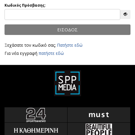
Αθλητισμός
Κωδικός Πρόσβασης:
Geek
Κύπρος
Νέα
Ελλάδα
Κινητά-tablets
ΕΙΣΟΔΟΣ
Διεθνή
Social
Κληρώσεις Allwyn
Αυτοκίνηση
Ξεχάσατε τον κωδικό σας;
Πατήστε εδώ
Οικονομική
Αφιερώματα
Για νέα εγγραφή
πατήστε εδώ
Οικονομία
Πολιτική
Real Estate
Οικονομία
Επιχειρήσεις
Γενικά
Αγορές
Αναδρομές
Money Review
Πρόσωπα
AstroBank Properties
Περιβάλλον
Trends
Good Life
Ενέργεια
Γυναίκα
Ναυτιλία
Showbiz