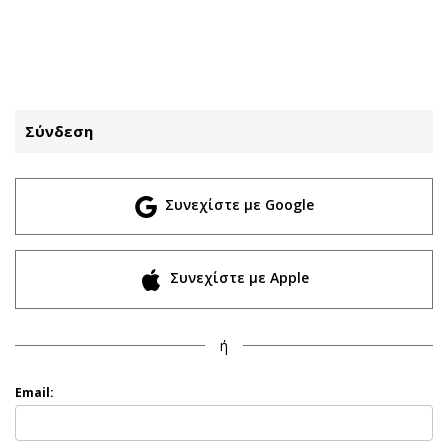
ΕΓΓΡΑΦΗ
ΕΙΣΟΔΟΣ
Σύνδεση
ΚΑΤΗΓΟΡΙΕΣ
ΣΥΝΔΕΣΗ
Συνεχίστε με Google
Κύπρος
Απόψεις
Παιδεία
Αρθρογραφία
Υγεία
The Hill
Συνεχίστε με Apple
Πολιτική
Υγεία
Βουλευτικές 2026
Αγγελίες
ή
Εκλογές 2024
Ενοικιάζονται
Προεδρικές 2023
Πωλούνται
Email:
Δημοσκοπήσεις
Ζητούν εργασία
Διπλωματία
Θέσεις εργασίας