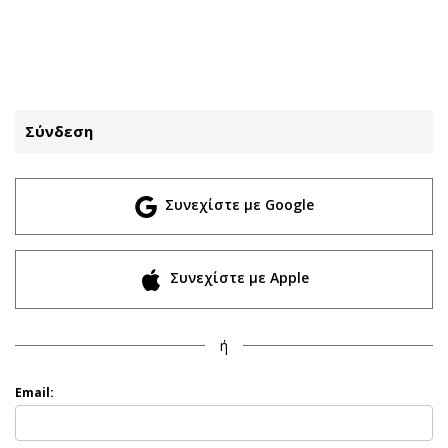
ΕΓΓΡΑΦΗ
ΕΙΣΟΔΟΣ
Σύνδεση
ΚΑΤΗΓΟΡΙΕΣ
ΣΥΝΔΕΣΗ
Συνεχίστε με Google
Κύπρος
Απόψεις
Παιδεία
Αρθρογραφία
Υγεία
The Hill
Συνεχίστε με Apple
Πολιτική
Υγεία
Βουλευτικές 2026
Αγγελίες
ή
Εκλογές 2024
Ενοικιάζονται
Προεδρικές 2023
Πωλούνται
Email:
Δημοσκοπήσεις
Ζητούν εργασία
Διπλωματία
Θέσεις εργασίας