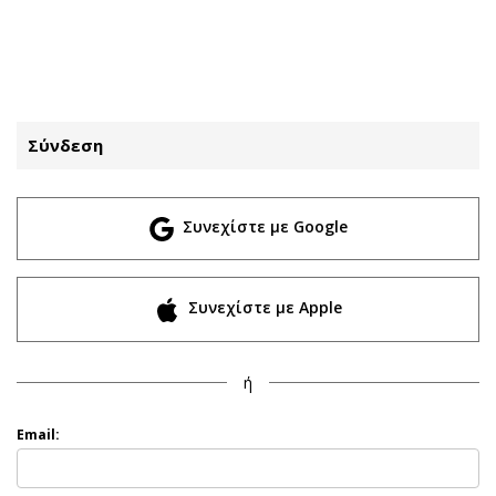
ΕΓΓΡΑΦΗ
ΕΙΣΟΔΟΣ
Σύνδεση
ΚΑΤΗΓΟΡΙΕΣ
ΣΥΝΔΕΣΗ
Συνεχίστε με Google
Κύπρος
Απόψεις
Παιδεία
Αρθρογραφία
Υγεία
The Hill
Συνεχίστε με Apple
Πολιτική
Υγεία
Βουλευτικές 2026
Αγγελίες
ή
Εκλογές 2024
Ενοικιάζονται
Προεδρικές 2023
Πωλούνται
Email:
Δημοσκοπήσεις
Ζητούν εργασία
Διπλωματία
Θέσεις εργασίας