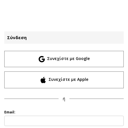
ΕΓΓΡΑΦΗ
ΕΙΣΟΔΟΣ
Σύνδεση
ΚΑΤΗΓΟΡΙΕΣ
ΣΥΝΔΕΣΗ
Συνεχίστε με Google
Κύπρος
Απόψεις
Παιδεία
Αρθρογραφία
Υγεία
The Hill
Συνεχίστε με Apple
Πολιτική
Υγεία
Βουλευτικές 2026
Αγγελίες
ή
Εκλογές 2024
Ενοικιάζονται
Προεδρικές 2023
Πωλούνται
Email:
Δημοσκοπήσεις
Ζητούν εργασία
Διπλωματία
Θέσεις εργασίας