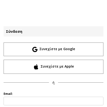
ΕΓΓΡΑΦΗ
ΕΙΣΟΔΟΣ
Σύνδεση
ΚΑΤΗΓΟΡΙΕΣ
ΣΥΝΔΕΣΗ
Συνεχίστε με Google
Κύπρος
Απόψεις
Παιδεία
Αρθρογραφία
Υγεία
The Hill
Συνεχίστε με Apple
Πολιτική
Υγεία
Βουλευτικές 2026
Αγγελίες
ή
Εκλογές 2024
Ενοικιάζονται
Προεδρικές 2023
Πωλούνται
Email:
Δημοσκοπήσεις
Ζητούν εργασία
Διπλωματία
Θέσεις εργασίας