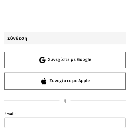
ΕΓΓΡΑΦΗ
ΕΙΣΟΔΟΣ
Σύνδεση
ΚΑΤΗΓΟΡΙΕΣ
ΣΥΝΔΕΣΗ
Συνεχίστε με Google
Κύπρος
Απόψεις
Παιδεία
Αρθρογραφία
Υγεία
The Hill
Συνεχίστε με Apple
Πολιτική
Υγεία
Βουλευτικές 2026
Αγγελίες
ή
Εκλογές 2024
Ενοικιάζονται
Προεδρικές 2023
Πωλούνται
Email:
Δημοσκοπήσεις
Ζητούν εργασία
Διπλωματία
Θέσεις εργασίας