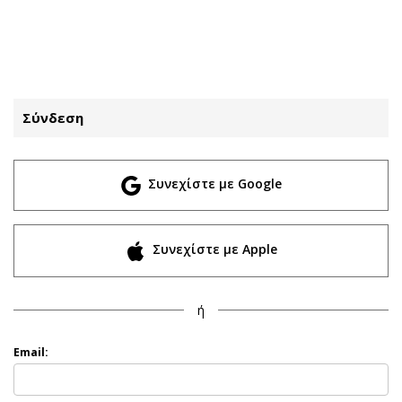
ΕΓΓΡΑΦΗ
ΕΙΣΟΔΟΣ
Σύνδεση
ΚΑΤΗΓΟΡΙΕΣ
ΣΥΝΔΕΣΗ
Συνεχίστε με Google
Κύπρος
Απόψεις
Παιδεία
Αρθρογραφία
Υγεία
The Hill
Συνεχίστε με Apple
Πολιτική
Υγεία
Βουλευτικές 2026
Αγγελίες
ή
Εκλογές 2024
Ενοικιάζονται
Προεδρικές 2023
Πωλούνται
Email:
Δημοσκοπήσεις
Ζητούν εργασία
Διπλωματία
Θέσεις εργασίας