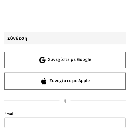
ΕΓΓΡΑΦΗ
ΕΙΣΟΔΟΣ
Σύνδεση
ΚΑΤΗΓΟΡΙΕΣ
ΣΥΝΔΕΣΗ
Συνεχίστε με Google
Κύπρος
Απόψεις
Παιδεία
Αρθρογραφία
Υγεία
The Hill
Συνεχίστε με Apple
Πολιτική
Υγεία
Βουλευτικές 2026
Αγγελίες
ή
Εκλογές 2024
Ενοικιάζονται
Προεδρικές 2023
Πωλούνται
Email:
Δημοσκοπήσεις
Ζητούν εργασία
Διπλωματία
Θέσεις εργασίας