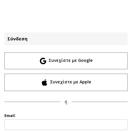
ΕΓΓΡΑΦΗ
ΕΙΣΟΔΟΣ
Σύνδεση
ΚΑΤΗΓΟΡΙΕΣ
ΣΥΝΔΕΣΗ
Συνεχίστε με Google
Κύπρος
Απόψεις
Παιδεία
Αρθρογραφία
Υγεία
The Hill
Συνεχίστε με Apple
Πολιτική
Υγεία
Βουλευτικές 2026
Αγγελίες
ή
Εκλογές 2024
Ενοικιάζονται
Προεδρικές 2023
Πωλούνται
Email:
Δημοσκοπήσεις
Ζητούν εργασία
Διπλωματία
Θέσεις εργασίας