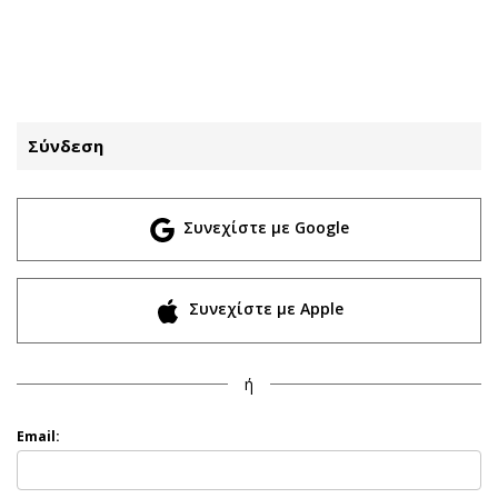
ΕΓΓΡΑΦΗ
ΕΙΣΟΔΟΣ
Σύνδεση
ΚΑΤΗΓΟΡΙΕΣ
ΣΥΝΔΕΣΗ
Συνεχίστε με Google
Κύπρος
Απόψεις
Παιδεία
Αρθρογραφία
Υγεία
The Hill
Συνεχίστε με Apple
Πολιτική
Υγεία
Βουλευτικές 2026
Αγγελίες
ή
Εκλογές 2024
Ενοικιάζονται
Προεδρικές 2023
Πωλούνται
Email:
Δημοσκοπήσεις
Ζητούν εργασία
Διπλωματία
Θέσεις εργασίας