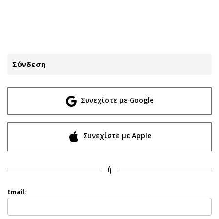
ΕΓΓΡΑΦΗ
ΕΙΣΟΔΟΣ
Σύνδεση
ΚΑΤΗΓΟΡΙΕΣ
ΣΥΝΔΕΣΗ
Συνεχίστε με Google
Κύπρος
Απόψεις
Παιδεία
Αρθρογραφία
Υγεία
The Hill
Συνεχίστε με Apple
Πολιτική
Υγεία
Βουλευτικές 2026
Αγγελίες
ή
Εκλογές 2024
Ενοικιάζονται
Προεδρικές 2023
Πωλούνται
Email:
Δημοσκοπήσεις
Ζητούν εργασία
Διπλωματία
Θέσεις εργασίας