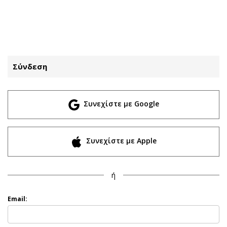
ΕΓΓΡΑΦΗ
ΕΙΣΟΔΟΣ
Σύνδεση
ΚΑΤΗΓΟΡΙΕΣ
ΣΥΝΔΕΣΗ
Συνεχίστε με Google
Κύπρος
Απόψεις
Παιδεία
Αρθρογραφία
Υγεία
The Hill
Συνεχίστε με Apple
Πολιτική
Υγεία
Βουλευτικές 2026
Αγγελίες
ή
Εκλογές 2024
Ενοικιάζονται
Προεδρικές 2023
Πωλούνται
Email:
Δημοσκοπήσεις
Ζητούν εργασία
Διπλωματία
Θέσεις εργασίας