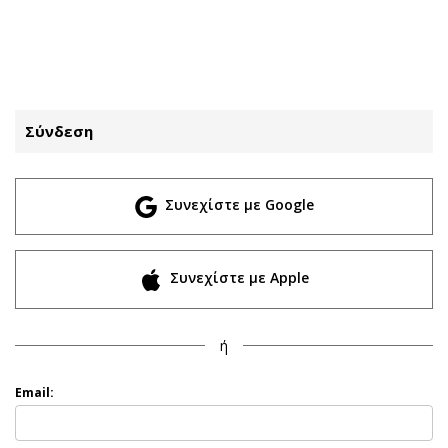
ΕΓΓΡΑΦΗ
ΕΙΣΟΔΟΣ
Σύνδεση
ΚΑΤΗΓΟΡΙΕΣ
ΣΥΝΔΕΣΗ
Συνεχίστε με Google
Κύπρος
Απόψεις
Παιδεία
Αρθρογραφία
Υγεία
The Hill
Συνεχίστε με Apple
Πολιτική
Υγεία
Βουλευτικές 2026
Αγγελίες
ή
Εκλογές 2024
Ενοικιάζονται
Προεδρικές 2023
Πωλούνται
Email:
Δημοσκοπήσεις
Ζητούν εργασία
Διπλωματία
Θέσεις εργασίας