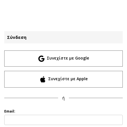
ΕΓΓΡΑΦΗ
ΕΙΣΟΔΟΣ
Σύνδεση
ΚΑΤΗΓΟΡΙΕΣ
ΣΥΝΔΕΣΗ
Συνεχίστε με Google
Κύπρος
Απόψεις
Παιδεία
Αρθρογραφία
Υγεία
The Hill
Συνεχίστε με Apple
Πολιτική
Υγεία
Βουλευτικές 2026
Αγγελίες
ή
Εκλογές 2024
Ενοικιάζονται
Προεδρικές 2023
Πωλούνται
Email:
Δημοσκοπήσεις
Ζητούν εργασία
Διπλωματία
Θέσεις εργασίας