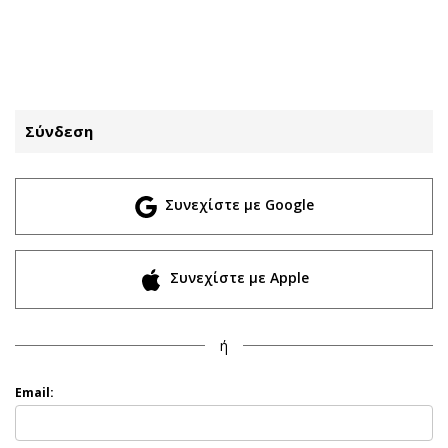
ΕΓΓΡΑΦΗ
ΕΙΣΟΔΟΣ
Σύνδεση
ΚΑΤΗΓΟΡΙΕΣ
ΣΥΝΔΕΣΗ
Συνεχίστε με Google
Κύπρος
Απόψεις
Παιδεία
Αρθρογραφία
Υγεία
The Hill
Συνεχίστε με Apple
Πολιτική
Υγεία
Βουλευτικές 2026
Αγγελίες
ή
Εκλογές 2024
Ενοικιάζονται
Προεδρικές 2023
Πωλούνται
Email:
Δημοσκοπήσεις
Ζητούν εργασία
Διπλωματία
Θέσεις εργασίας