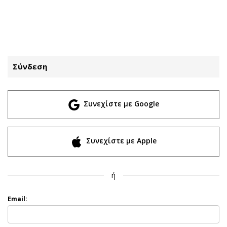
ΕΓΓΡΑΦΗ
ΕΙΣΟΔΟΣ
Σύνδεση
ΚΑΤΗΓΟΡΙΕΣ
ΣΥΝΔΕΣΗ
Συνεχίστε με Google
Κύπρος
Απόψεις
Παιδεία
Αρθρογραφία
Υγεία
The Hill
Συνεχίστε με Apple
Πολιτική
Υγεία
Βουλευτικές 2026
Αγγελίες
ή
Εκλογές 2024
Ενοικιάζονται
Προεδρικές 2023
Πωλούνται
Email:
Δημοσκοπήσεις
Ζητούν εργασία
Διπλωματία
Θέσεις εργασίας