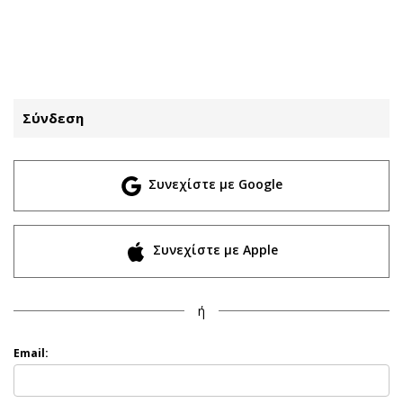
ΕΓΓΡΑΦΗ
ΕΙΣΟΔΟΣ
Σύνδεση
ΚΑΤΗΓΟΡΙΕΣ
ΣΥΝΔΕΣΗ
Συνεχίστε με Google
Κύπρος
Απόψεις
Παιδεία
Αρθρογραφία
Υγεία
The Hill
Συνεχίστε με Apple
Πολιτική
Υγεία
Βουλευτικές 2026
Αγγελίες
ή
Εκλογές 2024
Ενοικιάζονται
Προεδρικές 2023
Πωλούνται
Email:
Δημοσκοπήσεις
Ζητούν εργασία
Διπλωματία
Θέσεις εργασίας