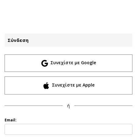
ΕΓΓΡΑΦΗ
ΕΙΣΟΔΟΣ
Σύνδεση
ΚΑΤΗΓΟΡΙΕΣ
ΣΥΝΔΕΣΗ
Συνεχίστε με Google
Κύπρος
Απόψεις
Παιδεία
Αρθρογραφία
Υγεία
The Hill
Συνεχίστε με Apple
Πολιτική
Υγεία
Βουλευτικές 2026
Αγγελίες
ή
Εκλογές 2024
Ενοικιάζονται
Προεδρικές 2023
Πωλούνται
Email:
Δημοσκοπήσεις
Ζητούν εργασία
Διπλωματία
Θέσεις εργασίας