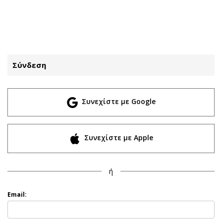
ΕΓΓΡΑΦΗ
ΕΙΣΟΔΟΣ
Σύνδεση
ΚΑΤΗΓΟΡΙΕΣ
ΣΥΝΔΕΣΗ
Συνεχίστε με Google
Κύπρος
Απόψεις
Παιδεία
Αρθρογραφία
Υγεία
The Hill
Συνεχίστε με Apple
Πολιτική
Υγεία
Βουλευτικές 2026
Αγγελίες
ή
Εκλογές 2024
Ενοικιάζονται
Προεδρικές 2023
Πωλούνται
Email:
Δημοσκοπήσεις
Ζητούν εργασία
Διπλωματία
Θέσεις εργασίας