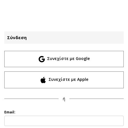
ΕΓΓΡΑΦΗ
ΕΙΣΟΔΟΣ
Σύνδεση
ΚΑΤΗΓΟΡΙΕΣ
ΣΥΝΔΕΣΗ
Συνεχίστε με Google
Κύπρος
Απόψεις
Παιδεία
Αρθρογραφία
Υγεία
The Hill
Συνεχίστε με Apple
Πολιτική
Υγεία
Βουλευτικές 2026
Αγγελίες
ή
Εκλογές 2024
Ενοικιάζονται
Προεδρικές 2023
Πωλούνται
Email:
Δημοσκοπήσεις
Ζητούν εργασία
Διπλωματία
Θέσεις εργασίας