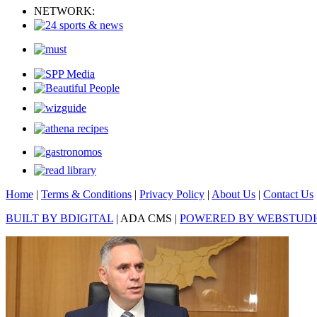
NETWORK:
Home
|
Terms & Conditions
|
Privacy Policy
|
About Us
|
Contact Us
BUILT BY BDIGITAL
| ADA CMS |
POWERED BY WEBSTUD