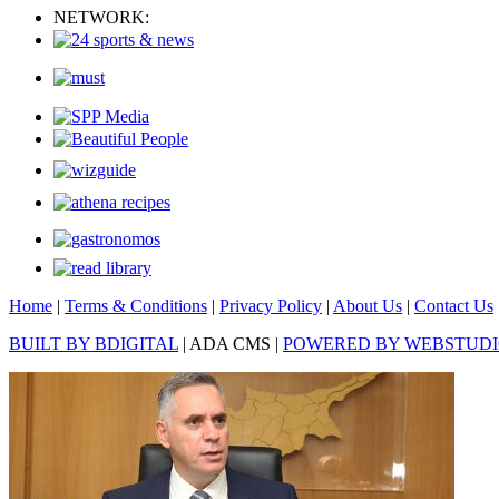
NETWORK:
Home
|
Terms & Conditions
|
Privacy Policy
|
About Us
|
Contact Us
BUILT BY BDIGITAL
| ADA CMS |
POWERED BY WEBSTUD