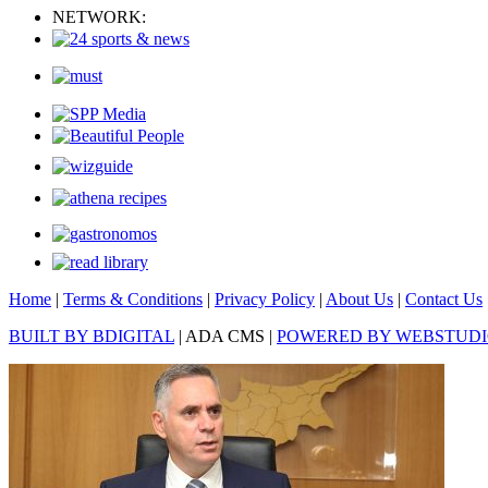
NETWORK:
Home
|
Terms & Conditions
|
Privacy Policy
|
About Us
|
Contact Us
BUILT BY BDIGITAL
| ADA CMS |
POWERED BY WEBSTUD