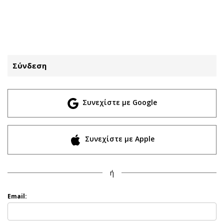
ΕΓΓΡΑΦΗ
ΕΙΣΟΔΟΣ
Σύνδεση
ΚΑΤΗΓΟΡΙΕΣ
ΣΥΝΔΕΣΗ
Συνεχίστε με Google
Κύπρος
Απόψεις
Παιδεία
Αρθρογραφία
Υγεία
The Hill
Συνεχίστε με Apple
Πολιτική
Υγεία
Βουλευτικές 2026
Αγγελίες
ή
Εκλογές 2024
Ενοικιάζονται
Προεδρικές 2023
Πωλούνται
Email:
Δημοσκοπήσεις
Ζητούν εργασία
Διπλωματία
Θέσεις εργασίας