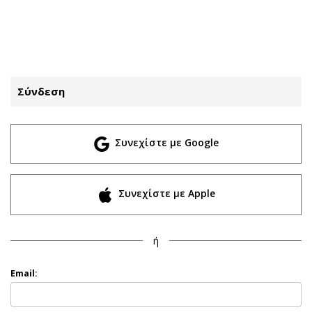
ΕΓΓΡΑΦΗ
ΕΙΣΟΔΟΣ
Σύνδεση
ΚΑΤΗΓΟΡΙΕΣ
ΣΥΝΔΕΣΗ
Συνεχίστε με Google
Κύπρος
Απόψεις
Παιδεία
Αρθρογραφία
Υγεία
The Hill
Συνεχίστε με Apple
Πολιτική
Υγεία
Βουλευτικές 2026
Αγγελίες
ή
Εκλογές 2024
Ενοικιάζονται
Προεδρικές 2023
Πωλούνται
Email:
Δημοσκοπήσεις
Ζητούν εργασία
Διπλωματία
Θέσεις εργασίας