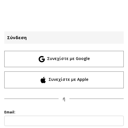
ΕΓΓΡΑΦΗ
ΕΙΣΟΔΟΣ
Σύνδεση
ΚΑΤΗΓΟΡΙΕΣ
ΣΥΝΔΕΣΗ
Συνεχίστε με Google
Κύπρος
Απόψεις
Παιδεία
Αρθρογραφία
Υγεία
The Hill
Συνεχίστε με Apple
Πολιτική
Υγεία
Βουλευτικές 2026
Αγγελίες
ή
Εκλογές 2024
Ενοικιάζονται
Προεδρικές 2023
Πωλούνται
Email:
Δημοσκοπήσεις
Ζητούν εργασία
Διπλωματία
Θέσεις εργασίας