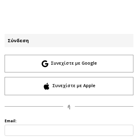
ΕΓΓΡΑΦΗ
ΕΙΣΟΔΟΣ
Σύνδεση
ΚΑΤΗΓΟΡΙΕΣ
ΣΥΝΔΕΣΗ
Συνεχίστε με Google
Κύπρος
Απόψεις
Παιδεία
Αρθρογραφία
Υγεία
The Hill
Συνεχίστε με Apple
Πολιτική
Υγεία
Βουλευτικές 2026
Αγγελίες
ή
Εκλογές 2024
Ενοικιάζονται
Προεδρικές 2023
Πωλούνται
Email:
Δημοσκοπήσεις
Ζητούν εργασία
Διπλωματία
Θέσεις εργασίας