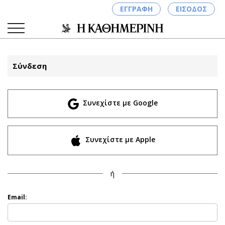
ΕΓΓΡΑΦΗ
ΕΙΣΟΔΟΣ
Σύνδεση
ΚΑΤΗΓΟΡΙΕΣ
ΣΥΝΔΕΣΗ
Συνεχίστε με Google
Κύπρος
Απόψεις
Παιδεία
Αρθρογραφία
Υγεία
The Hill
Συνεχίστε με Apple
Πολιτική
Υγεία
Βουλευτικές 2026
Αγγελίες
ή
Εκλογές 2024
Ενοικιάζονται
Προεδρικές 2023
Πωλούνται
Email:
Δημοσκοπήσεις
Ζητούν εργασία
Διπλωματία
Θέσεις εργασίας