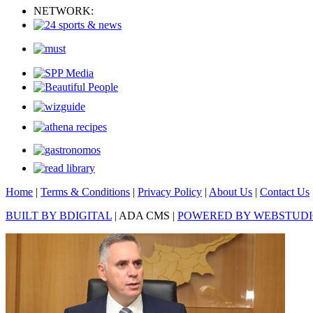
NETWORK:
Home
|
Terms & Conditions
|
Privacy Policy
|
About Us
|
Contact Us
BUILT BY BDIGITAL
| ADA CMS |
POWERED BY WEBSTUD