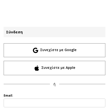
ΕΓΓΡΑΦΗ
ΕΙΣΟΔΟΣ
Σύνδεση
ΚΑΤΗΓΟΡΙΕΣ
ΣΥΝΔΕΣΗ
Συνεχίστε με Google
Κύπρος
Απόψεις
Παιδεία
Αρθρογραφία
Υγεία
The Hill
Συνεχίστε με Apple
Πολιτική
Υγεία
Βουλευτικές 2026
Αγγελίες
ή
Εκλογές 2024
Ενοικιάζονται
Προεδρικές 2023
Πωλούνται
Email:
Δημοσκοπήσεις
Ζητούν εργασία
Διπλωματία
Θέσεις εργασίας