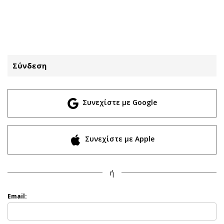
ΕΓΓΡΑΦΗ
ΕΙΣΟΔΟΣ
Σύνδεση
ΚΑΤΗΓΟΡΙΕΣ
ΣΥΝΔΕΣΗ
Συνεχίστε με Google
Κύπρος
Απόψεις
Παιδεία
Αρθρογραφία
Υγεία
The Hill
Συνεχίστε με Apple
Πολιτική
Υγεία
Βουλευτικές 2026
Αγγελίες
ή
Εκλογές 2024
Ενοικιάζονται
Προεδρικές 2023
Πωλούνται
Email:
Δημοσκοπήσεις
Ζητούν εργασία
Διπλωματία
Θέσεις εργασίας