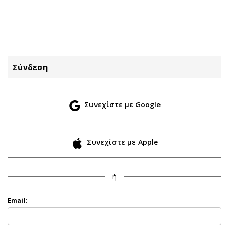
ΕΓΓΡΑΦΗ
ΕΙΣΟΔΟΣ
Σύνδεση
ΚΑΤΗΓΟΡΙΕΣ
ΣΥΝΔΕΣΗ
Συνεχίστε με Google
Κύπρος
Απόψεις
Παιδεία
Αρθρογραφία
Υγεία
The Hill
Συνεχίστε με Apple
Πολιτική
Υγεία
Βουλευτικές 2026
Αγγελίες
ή
Εκλογές 2024
Ενοικιάζονται
Προεδρικές 2023
Πωλούνται
Email:
Δημοσκοπήσεις
Ζητούν εργασία
Διπλωματία
Θέσεις εργασίας