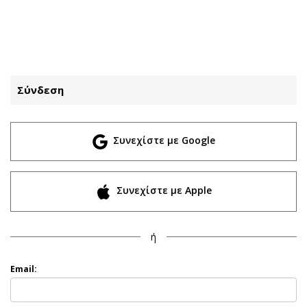
ΕΓΓΡΑΦΗ
ΕΙΣΟΔΟΣ
Σύνδεση
ΚΑΤΗΓΟΡΙΕΣ
ΣΥΝΔΕΣΗ
Συνεχίστε με Google
Κύπρος
Απόψεις
Παιδεία
Αρθρογραφία
Υγεία
The Hill
Συνεχίστε με Apple
Πολιτική
Υγεία
Βουλευτικές 2026
Αγγελίες
ή
Εκλογές 2024
Ενοικιάζονται
Προεδρικές 2023
Πωλούνται
Email:
Δημοσκοπήσεις
Ζητούν εργασία
Διπλωματία
Θέσεις εργασίας