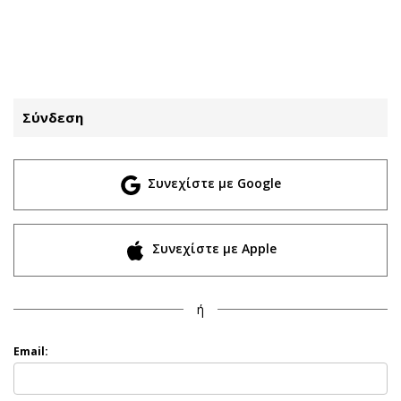
ΕΓΓΡΑΦΗ
ΕΙΣΟΔΟΣ
Σύνδεση
ΚΑΤΗΓΟΡΙΕΣ
ΣΥΝΔΕΣΗ
Συνεχίστε με Google
Κύπρος
Απόψεις
Παιδεία
Αρθρογραφία
Υγεία
The Hill
Συνεχίστε με Apple
Πολιτική
Υγεία
Βουλευτικές 2026
Αγγελίες
ή
Εκλογές 2024
Ενοικιάζονται
Προεδρικές 2023
Πωλούνται
Email:
Δημοσκοπήσεις
Ζητούν εργασία
Διπλωματία
Θέσεις εργασίας