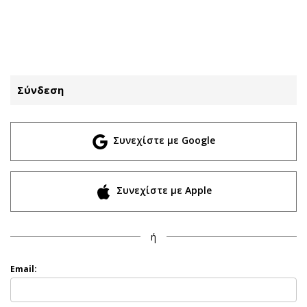
ΕΓΓΡΑΦΗ
ΕΙΣΟΔΟΣ
Σύνδεση
ΚΑΤΗΓΟΡΙΕΣ
ΣΥΝΔΕΣΗ
Συνεχίστε με Google
Κύπρος
Απόψεις
Παιδεία
Αρθρογραφία
Υγεία
The Hill
Συνεχίστε με Apple
Πολιτική
Υγεία
Βουλευτικές 2026
Αγγελίες
ή
Εκλογές 2024
Ενοικιάζονται
Προεδρικές 2023
Πωλούνται
Email:
Δημοσκοπήσεις
Ζητούν εργασία
Διπλωματία
Θέσεις εργασίας