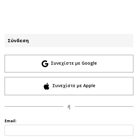
ΕΓΓΡΑΦΗ
ΕΙΣΟΔΟΣ
Σύνδεση
ΚΑΤΗΓΟΡΙΕΣ
ΣΥΝΔΕΣΗ
Συνεχίστε με Google
Κύπρος
Απόψεις
Παιδεία
Αρθρογραφία
Υγεία
The Hill
Συνεχίστε με Apple
Πολιτική
Υγεία
Βουλευτικές 2026
Αγγελίες
ή
Εκλογές 2024
Ενοικιάζονται
Προεδρικές 2023
Πωλούνται
Email:
Δημοσκοπήσεις
Ζητούν εργασία
Διπλωματία
Θέσεις εργασίας