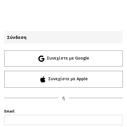
ΕΓΓΡΑΦΗ
ΕΙΣΟΔΟΣ
Σύνδεση
ΚΑΤΗΓΟΡΙΕΣ
ΣΥΝΔΕΣΗ
Συνεχίστε με Google
Κύπρος
Απόψεις
Παιδεία
Αρθρογραφία
Υγεία
The Hill
Συνεχίστε με Apple
Πολιτική
Υγεία
Βουλευτικές 2026
Αγγελίες
ή
Εκλογές 2024
Ενοικιάζονται
Προεδρικές 2023
Πωλούνται
Email:
Δημοσκοπήσεις
Ζητούν εργασία
Διπλωματία
Θέσεις εργασίας