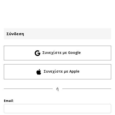
ΕΓΓΡΑΦΗ
ΕΙΣΟΔΟΣ
Σύνδεση
ΚΑΤΗΓΟΡΙΕΣ
ΣΥΝΔΕΣΗ
Συνεχίστε με Google
Κύπρος
Απόψεις
Παιδεία
Αρθρογραφία
Υγεία
The Hill
Συνεχίστε με Apple
Πολιτική
Υγεία
Βουλευτικές 2026
Αγγελίες
ή
Εκλογές 2024
Ενοικιάζονται
Προεδρικές 2023
Πωλούνται
Email:
Δημοσκοπήσεις
Ζητούν εργασία
Διπλωματία
Θέσεις εργασίας