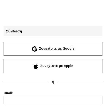
ΕΓΓΡΑΦΗ
ΕΙΣΟΔΟΣ
Σύνδεση
ΚΑΤΗΓΟΡΙΕΣ
ΣΥΝΔΕΣΗ
Συνεχίστε με Google
Κύπρος
Απόψεις
Παιδεία
Αρθρογραφία
Υγεία
The Hill
Συνεχίστε με Apple
Πολιτική
Υγεία
Βουλευτικές 2026
Αγγελίες
ή
Εκλογές 2024
Ενοικιάζονται
Προεδρικές 2023
Πωλούνται
Email:
Δημοσκοπήσεις
Ζητούν εργασία
Διπλωματία
Θέσεις εργασίας